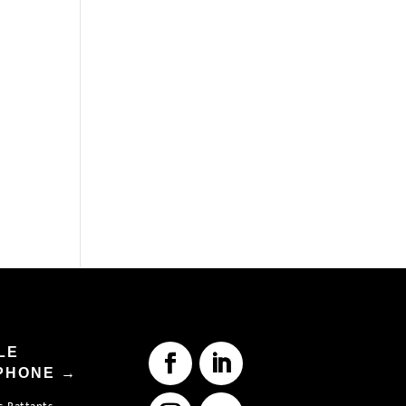
LE
PHONE →