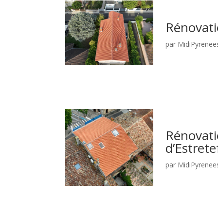
Rénovati
par
MidiPyrenee
Rénovatio
d’Estret
par
MidiPyrenee