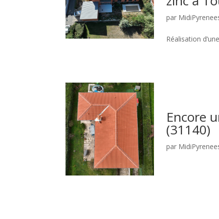
zinc à T
par
MidiPyrenee
Réalisation d’un
Encore u
(31140)
par
MidiPyrenee