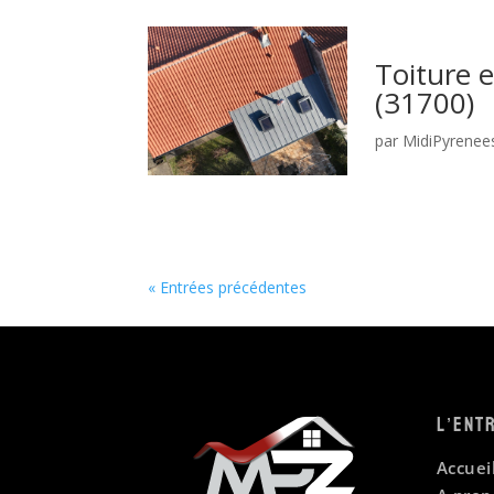
Toiture 
(31700)
par
MidiPyrenee
« Entrées précédentes
L’ent
Accuei