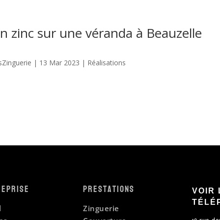
en zinc sur une véranda à Beauzelle
sZinguerie
|
13 Mar 2023
|
Réalisations
reprise
Prestations
VOIR 
TÉLÉ
l
Zinguerie