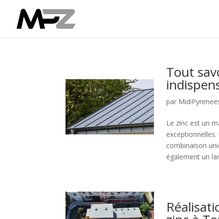
Tout savo
indispens
par
MidiPyrenee
Le zinc est un ma
exceptionnelles. 
combinaison uniq
également un lar
Réalisati